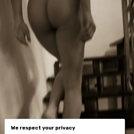
We respect your privacy